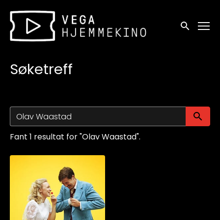
Tilgjengelighetslenker
Søk
Søketreff
Sø
Fant 1 resultat for "Olav Waastad".