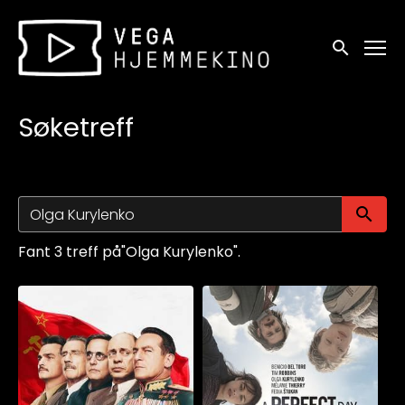
Tilgjengelighetslenker
Søk
Søketreff
Sø
Fant 3 treff på"Olga Kurylenko".