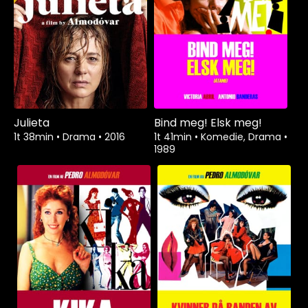
Julieta
Bind meg! Elsk meg!
1t 38min
•
Drama
•
2016
1t 41min
•
Komedie, Drama
•
1989