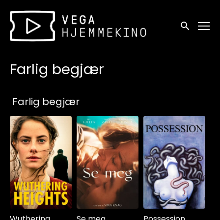
Tilgjengelighetslenker
Søk
Farlig begjær
Samlinger
Farlig begjær
Wuthering
Se meg
Possession