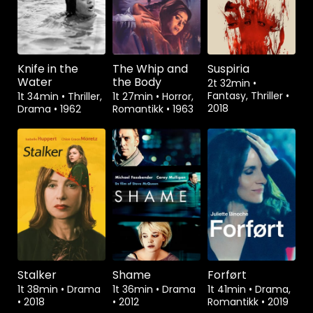
Knife in the
The Whip and
Suspiria
Water
the Body
2t 32min
•
Fantasy, Thriller
•
1t 34min
•
Thriller,
1t 27min
•
Horror,
2018
Drama
•
1962
Romantikk
•
1963
Stalker
Shame
Forført
1t 38min
•
Drama
1t 36min
•
Drama
1t 41min
•
Drama,
•
2018
•
2012
Romantikk
•
2019