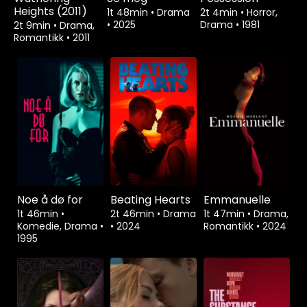
Heights (2011)
1t 48min
•
Drama
2t 4min
•
Horror,
•
2025
Drama
•
1981
2t 9min
•
Drama,
Romantikk
•
2011
Noe å dø for
Beating Hearts
Emmanuelle
1t 46min
•
2t 46min
•
Drama
1t 47min
•
Drama,
Komedie, Drama
•
•
2024
Romantikk
•
2024
1995