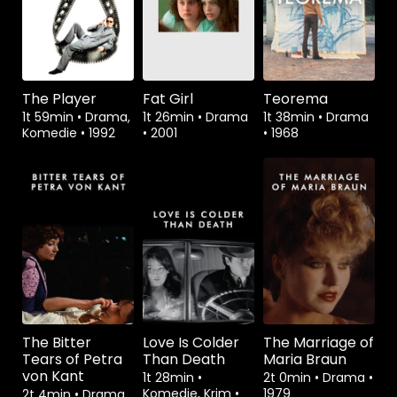
The Player
Fat Girl
Teorema
1t 59min
•
Drama,
1t 26min
•
Drama
1t 38min
•
Drama
Komedie
•
1992
•
2001
•
1968
The Bitter
Love Is Colder
The Marriage of
Tears of Petra
Than Death
Maria Braun
von Kant
1t 28min
•
2t 0min
•
Drama
•
Komedie, Krim
•
1979
2t 4min
•
Drama,