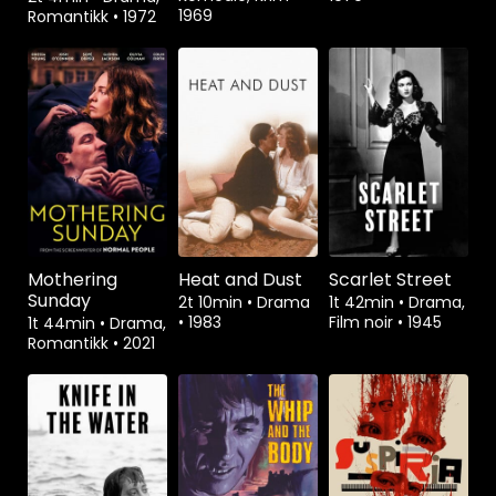
1969
Romantikk
•
1972
Mothering
Heat and Dust
Scarlet Street
Sunday
2t 10min
•
Drama
1t 42min
•
Drama,
•
1983
Film noir
•
1945
1t 44min
•
Drama,
Romantikk
•
2021