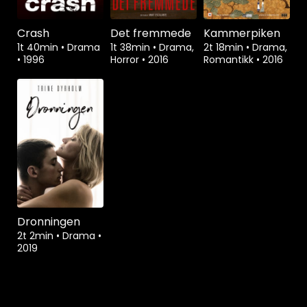
Crash
Det fremmede
Kammerpiken
1t 40min
•
Drama
1t 38min
•
Drama,
2t 18min
•
Drama,
•
1996
Horror
•
2016
Romantikk
•
2016
Dronningen
2t 2min
•
Drama
•
2019