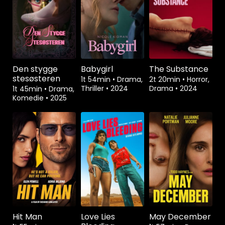
Den stygge
Babygirl
The Substance
stesøsteren
1t 54min
•
Drama,
2t 20min
•
Horror,
Thriller
•
2024
Drama
•
2024
1t 45min
•
Drama,
Komedie
•
2025
Hit Man
Love Lies
May December