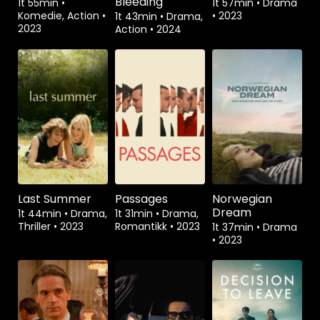
Bleeding
1t 55min
•
1t 57min
•
Drama
Komedie, Action
•
•
2023
1t 43min
•
Drama,
2023
Action
•
2024
Last Summer
Passages
Norwegian
Dream
1t 44min
•
Drama,
1t 31min
•
Drama,
Thriller
•
2023
Romantikk
•
2023
1t 37min
•
Drama
•
2023