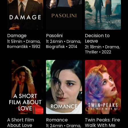
Damage
Pasolini
Decision to
Leave
1t 51min
•
Drama,
1t 24min
•
Drama,
Romantikk
•
1992
Biografisk
•
2014
2t 18min
•
Drama,
Thriller
•
2022
A Short Film
Romance
Twin Peaks: Fire
About Love
Walk With Me
1t 24min
•
Drama,