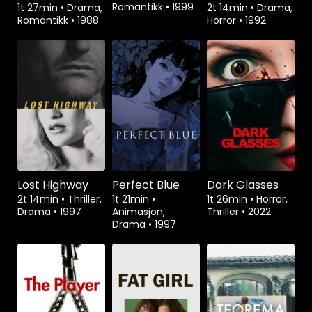
Romantikk
•
1999
1t 27min
•
Drama,
2t 14min
•
Drama,
Romantikk
•
1988
Horror
•
1992
Lost Highway
Perfect Blue
Dark Glasses
2t 14min
•
Thriller,
1t 21min
•
1t 26min
•
Horror,
Drama
•
1997
Animasjon,
Thriller
•
2022
Drama
•
1997