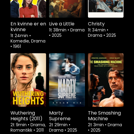
En kvinne er en
Live a Little
Christy
kvinne
1t 38min
•
Drama
1t 34min
•
•
2025
Drama
•
2025
1t 24min
•
Komedie, Drama
•
1961
Wuthering
Marty
The Smashing
Heights (2011)
Supreme
Machine
2t 9min
•
Drama,
2t 29min
•
2t 3min
•
Drama
Romantikk
•
2011
Drama
•
2025
•
2025