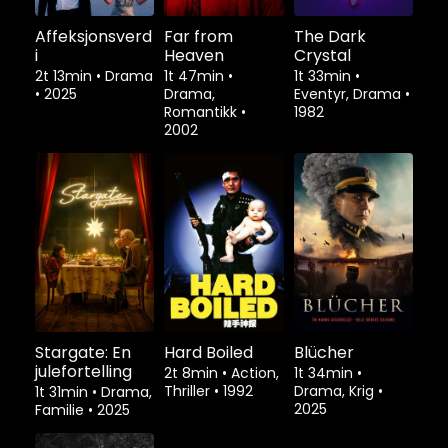
Affeksjonsverd
Far from
The Dark
i
Heaven
Crystal
2t 13min
•
Drama
1t 47min
•
1t 33min
•
•
2025
Drama,
Eventyr, Drama
•
Romantikk
•
1982
2002
Stargate: En
Hard Boiled
Blücher
julefortelling
2t 8min
•
Action,
1t 34min
•
Thriller
•
1992
Drama, Krig
•
1t 31min
•
Drama,
2025
Familie
•
2025