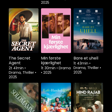
2025
The Secret
Min første
Bare et uhell
Agent
kjærlighet
1t 43min
•
Drama, Thriller
•
2t 41min
•
1t 30min
•
Drama
2025
Drama, Thriller
•
•
2025
2025