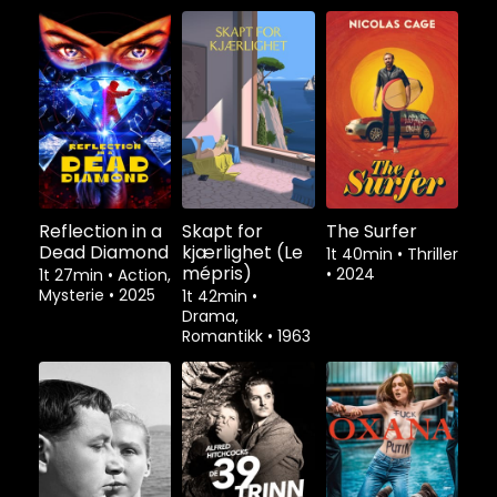
Reflection in a
Skapt for
The Surfer
Dead Diamond
kjærlighet (Le
1t 40min
•
Thriller
mépris)
•
2024
1t 27min
•
Action,
Mysterie
•
2025
1t 42min
•
Drama,
Romantikk
•
1963