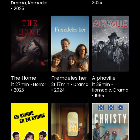
2025
Drama, Komedie
•
2025
The Home
Fremdeles her
Alphaville
1t 27min
•
Horror
2t 17min
•
Drama
1t 39min
•
•
2025
•
2024
Komedie, Drama
•
1965