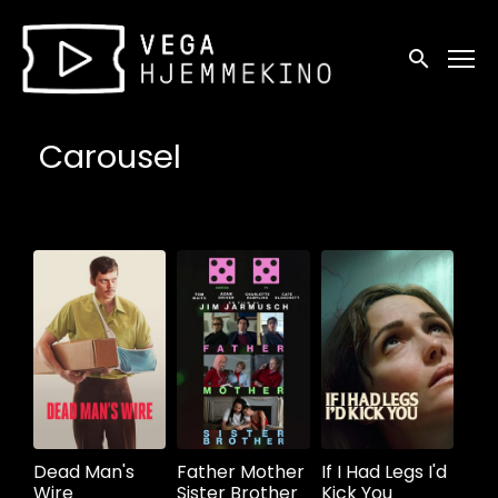
Tilgjengelighetslenker
Søk
Carousel
Dead Man's
Father Mother
If I Had Legs I'd
Wire
Sister Brother
Kick You