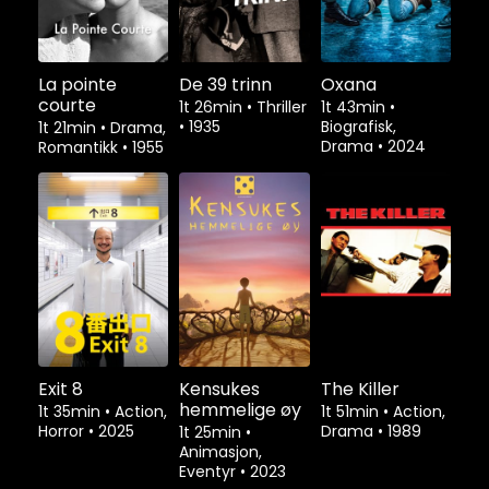
La pointe
De 39 trinn
Oxana
courte
1t 26min
•
Thriller
1t 43min
•
•
1935
Biografisk,
1t 21min
•
Drama,
Drama
•
2024
Romantikk
•
1955
Exit 8
Kensukes
The Killer
hemmelige øy
1t 35min
•
Action,
1t 51min
•
Action,
Horror
•
2025
Drama
•
1989
1t 25min
•
Animasjon,
Eventyr
•
2023