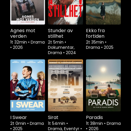
Agnes mot
Stunder av
Ekko fra
verden
stillhet
fortiden
1t 32min
•
Drama
2t 5min
•
2t 35min
•
•
2026
Dokumentar,
Drama
•
2025
Drama
•
2024
I Swear
Sirat
Paradis
2t 0min
•
Drama
1t 54min
•
1t 38min
•
Drama
•
2025
Drama, Eventyr
•
•
2026