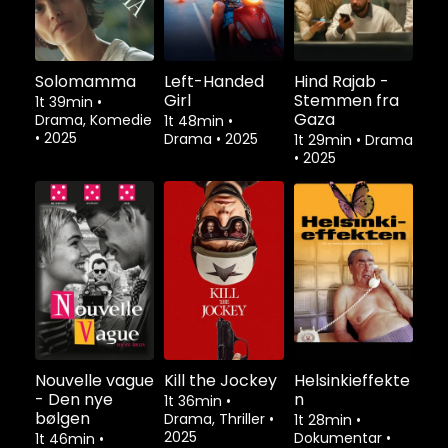
Solomamma
Left-Handed
Hind Rajab -
Girl
Stemmen fra
1t 39min
•
Gaza
Drama, Komedie
1t 48min
•
•
2025
Drama
•
2025
1t 29min
•
Drama
•
2025
Nouvelle vague
Kill the Jockey
Helsinkieffekte
- Den nye
n
1t 36min
•
bølgen
Drama, Thriller
•
1t 28min
•
2025
Dokumentar
•
1t 46min
•